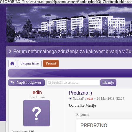
OPOZORILO:
Ta spletna stran uporablja samo lastne piškotke (phpbb3). Zbrišite jih lahko sp
Forum neformalnega združenja za kakovost bivanja v Zu
Skupne teme
Promet
Napiši odgovor
edin
Predrzno :)
Site Admin
Napisal/-a
edin
» 26 Mar 2019, 22:34
Od bralke Marije
Priponke
Prispevkov:
126