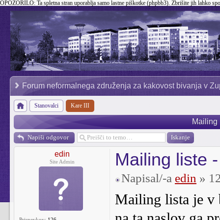
OPOZORILO:
Ta spletna stran uporablja samo lastne piškotke (phpbb3). Zbrišite jih lahko sp
Forum neformalnega združenja za kakovost bivanja v Zu
Stanovalci
Kare III
Mailing 
Napiši odgovor
Mailing liste -
edin
Site Admin
Napisal/-a
edin
» 12
Mailing lista je 
na ta naslov ga pr
Prispevkov:
126