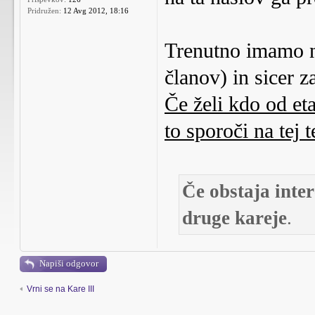
Pridružen:
12 Avg 2012, 18:16
Trenutno imamo 
članov) in sicer z
Če želi kdo od eta
to sporoči na tej 
Če obstaja inter
druge kareje
.
Napiši odgovor
Vrni se na Kare III