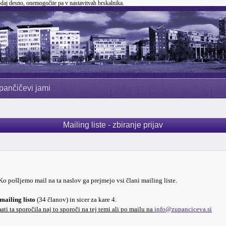
odaj desno, onemogočite pa v nastavitvah brskalnika.
pančičevi jami
Mailing liste - zbiranje prijav
 Ko pošljemo mail na ta naslov ga prejmejo vsi člani mailing liste.
mailing listo
(34 članov) in sicer za kare 4.
ti ta sporočila naj to sporoči na tej temi ali po mailu na
info@zupanciceva.si