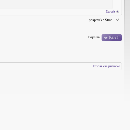
Na vrh
1 prispevek • Stran
1
od
1
Pojdi na:
Kare I
Izbriši vse piškotke