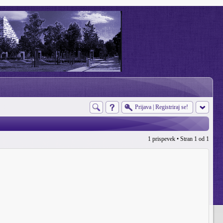
Prijava
|
Registriraj se!
1 prispevek • Stran
1
od
1