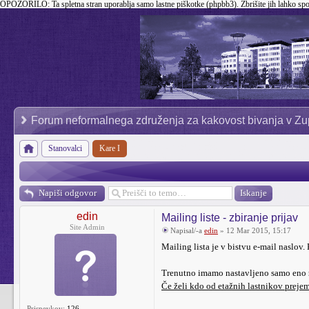
OPOZORILO:
Ta spletna stran uporablja samo lastne piškotke (phpbb3). Zbrišite jih lahko sp
Forum neformalnega združenja za kakovost bivanja v Zu
Stanovalci
Kare I
Napiši odgovor
edin
Mailing liste - zbiranje prijav
Site Admin
Napisal/-a
edin
» 12 Mar 2015, 15:17
Mailing lista je v bistvu e-mail naslov.
Trenutno imamo nastavljeno samo eno
Če želi kdo od etažnih lastnikov prejema
Prispevkov:
126