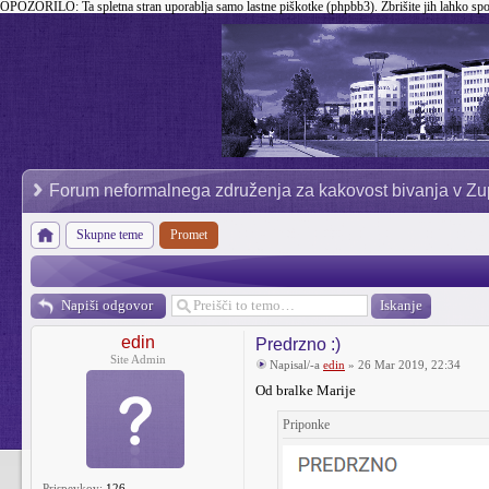
OPOZORILO:
Ta spletna stran uporablja samo lastne piškotke (phpbb3). Zbrišite jih lahko sp
Forum neformalnega združenja za kakovost bivanja v Zu
Skupne teme
Promet
Napiši odgovor
edin
Predrzno :)
Site Admin
Napisal/-a
edin
» 26 Mar 2019, 22:34
Od bralke Marije
Priponke
Prispevkov:
126