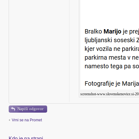
screenshot-www.slovenskenovice.si-20
Napiši odgovor
Vrni se na Promet
Kdo je na strani