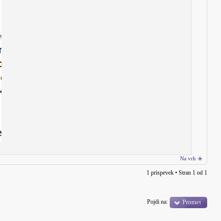
Na vrh
1 prispevek • Stran
1
od
1
Pojdi na:
Promet