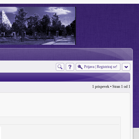
Prijava
|
Registriraj se!
1 prispevek • Stran
1
od
1