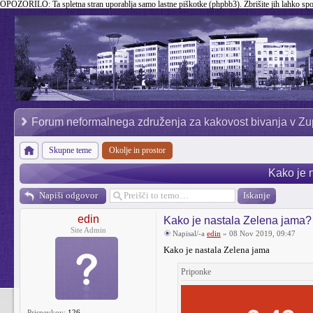
OPOZORILO:
Ta spletna stran uporablja samo lastne piškotke (phpbb3). Zbrišite jih lahko sp
Forum neformalnega združenja za kakovost bivanja v Zu
Skupne teme
Okolje in prostor
Kako je 
Napiši odgovor
edin
Kako je nastala Zelena jama?
Site Admin
Napisal/-a
edin
» 08 Nov 2019, 09:47
Kako je nastala Zelena jama
Priponke
Prispevkov:
126