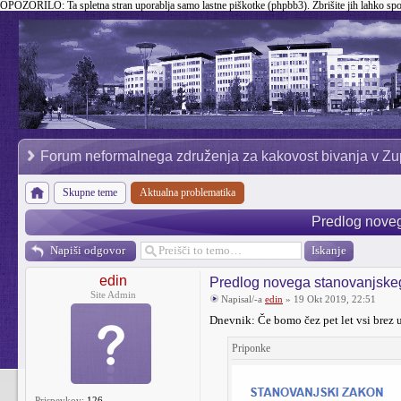
OPOZORILO:
Ta spletna stran uporablja samo lastne piškotke (phpbb3). Zbrišite jih lahko sp
Forum neformalnega združenja za kakovost bivanja v Zu
Skupne teme
Aktualna problematika
Predlog nove
Napiši odgovor
edin
Predlog novega stanovanjske
Site Admin
Napisal/-a
edin
» 19 Okt 2019, 22:51
Dnevnik: Če bomo čez pet let vsi brez 
Priponke
Prispevkov:
126