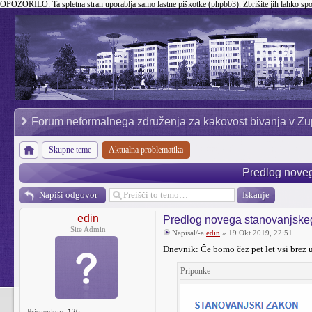
OPOZORILO:
Ta spletna stran uporablja samo lastne piškotke (phpbb3). Zbrišite jih lahko sp
Forum neformalnega združenja za kakovost bivanja v Zu
Skupne teme
Aktualna problematika
Predlog nove
Napiši odgovor
edin
Predlog novega stanovanjske
Site Admin
Napisal/-a
edin
» 19 Okt 2019, 22:51
Dnevnik: Če bomo čez pet let vsi brez 
Priponke
Prispevkov:
126