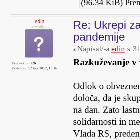
(96.34 KiB) Pre
Re: Ukrepi za
edin
Site Admin
pandemije
Napisal/-a
edin
» 31
Razkuževanje v 
Prispevkov:
126
Pridružen:
12 Avg 2012, 18:16
Odlok o obveznem
določa, da je skup
na dan. Zato last
solidarnosti in m
Vlada RS, preden 