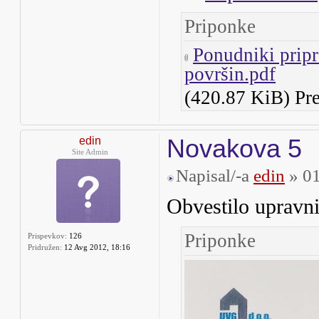
Priponke
Ponudniki pripr
površin.pdf
(420.87 KiB) Pr
Novakova 5
edin
Site Admin
Napisal/-a
edin
» 01
Obvestilo upravn
Priponke
Prispevkov:
126
Pridružen:
12 Avg 2012, 18:16