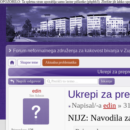
OPOZORILO:
Ta spletna stran uporablja samo lastne piškotke (phpbb3). Zbrišite jih lahko sp
Forum neformalnega združenja za kakovost bivanja v Zu
Skupne teme
Aktualna problematika
Ukrepi za prepr
Napiši odgovor
Ukrepi za pre
edin
Site Admin
Napisal/-a
edin
» 31
NIJZ: Navodila za
Prispevkov:
126