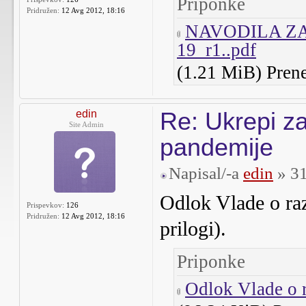
Priponke
Pridružen:
12 Avg 2012, 18:16
NAVODILA Z
19_r1..pdf
(1.21 MiB) Pren
Re: Ukrepi za
edin
Site Admin
pandemije
Napisal/-a
edin
» 31
Odlok Vlade o ra
Prispevkov:
126
Pridružen:
12 Avg 2012, 18:16
prilogi).
Priponke
Odlok Vlade o 