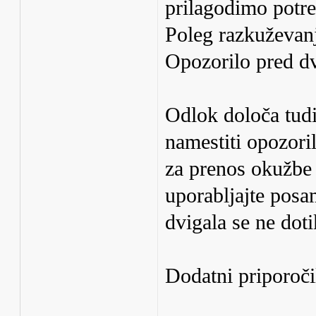
prilagodimo potr
Poleg razkuževanj
Opozorilo pred d
Odlok določa tudi
namestiti opozori
za prenos okužbe
uporabljajte posa
dvigala se ne dotik
Dodatni priporočil