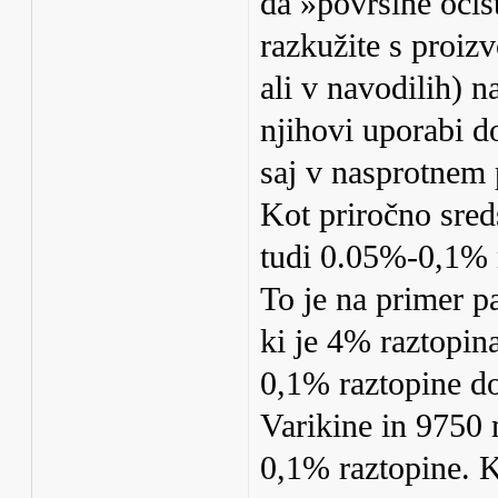
da »površine očis
razkužite s proizv
ali v navodilih) 
njihovi uporabi d
saj v nasprotnem 
Kot priročno sred
tudi 0.05%-0,1% r
To je na primer 
ki je 4% raztopin
0,1% raztopine d
Varikine in 9750 
0,1% raztopine. K