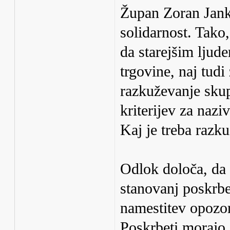
Župan Zoran Janko
solidarnost. Tako,
da starejšim ljud
trgovine, naj tudi
razkuževanje skup
kriterijev za nazi
Kaj je treba razku
Odlok določa, da 
stanovanj poskrbe
namestitev opozor
Poskrbeti morajo,