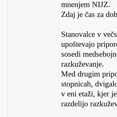
mnenjem NIJZ.
Zdaj je čas za d
Stanovalce v večs
upoštevajo pripor
sosedi medsebojno
razkuževanje.
Med drugim pripo
stopnicah, dvigalo
v eni etaži, kjer 
razdelijo razkuže