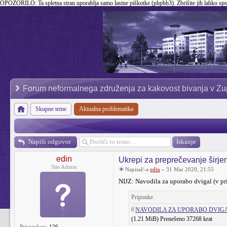
OPOZORILO:
Ta spletna stran uporablja samo lastne piškotke (phpbb3). Zbrišite jih lahko sp
Forum neformalnega združenja za kakovost bivanja v Zu
Skupne teme
Aktualna problematika
Napiši odgovor
edin
Ukrepi za preprečevanje širje
Site Admin
Napisal/-a
edin
» 31 Mar 2020, 21:55
NIJZ: Navodila za uporabo dvigal (v pri
Priponke
NAVODILA ZA UPORABO DVIGAL
(1.21 MiB) Prenešeno 37268 krat
Prispevkov:
126