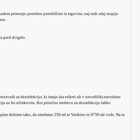
judem prinesejo potrebne potrebščine iz trgovine, naj tudi zdaj stopijo
eto.
la pred dvigalo.
roizvodi za dezinfekcijo, ki imajo (na etiketi ali v navodilih) navedeno
ija ne bo učinkovita. Kot priročno sredstvo za dezinfekcijo lahko
topine dobimo tako, da zmešamo 250 ml te Varikine in 9750 ml vode. Na ta