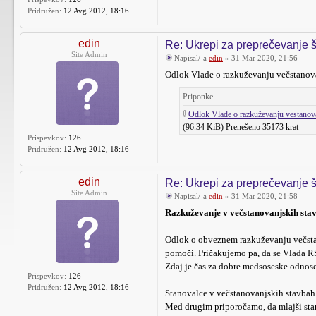
Pridružen:
12 Avg 2012, 18:16
edin
Re: Ukrepi za preprečevanje š
Site Admin
Napisal/-a
edin
» 31 Mar 2020, 21:56
Odlok Vlade o razkuževanju večstanovan
Priponke
Odlok Vlade o razkuževanju vestanova
(96.34 KiB) Prenešeno 35173 krat
Prispevkov:
126
Pridružen:
12 Avg 2012, 18:16
edin
Re: Ukrepi za preprečevanje š
Site Admin
Napisal/-a
edin
» 31 Mar 2020, 21:58
Razkuževanje v večstanovanjskih sta
Odlok o obveznem razkuževanju večstano
pomoči. Pričakujemo pa, da se Vlada R
Zdaj je čas za dobre medsoseske odnos
Prispevkov:
126
Pridružen:
12 Avg 2012, 18:16
Stanovalce v večstanovanjskih stavbah 
Med drugim priporočamo, da mlajši stano