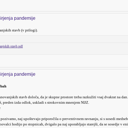
irjenja pandemije
jskih stavb (v prilogi).
njskih stavb.pdf
irjenja pandemije
vbah
vanjskih stavb določa, da je skupne prostore treba razkužiti vsaj dvakrat na dan.
S, preden izda odlok, uskladi s strokovnim mnenjem NIJZ.
e
pozivamo, naj upoštevajo priporočila o preventivnem ravnanju, si s sosedi medseb
valci hodijo po stopnicah, dvigalo pa naj uporabljajo starejši, da se sosedje v eni 