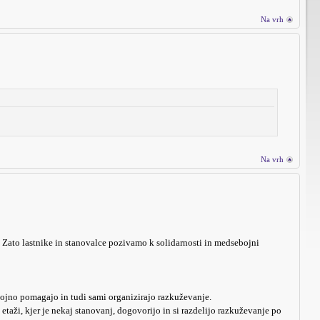
Na vrh
Na vrh
 Zato lastnike in stanovalce pozivamo k solidarnosti in medsebojni
ojno pomagajo in tudi sami organizirajo razkuževanje.
etaži, kjer je nekaj stanovanj, dogovorijo in si razdelijo razkuževanje po