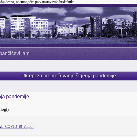
odaj desno, onemogočite pa v nastavitvah brskalnika.
pančičevi jami
Ukrepi za preprečevanje širjenja pandemije
nja pandemije
logi).
_COVID-19_r1..pdf