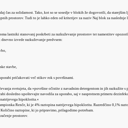
j čas za solidarnost. Tako, kot so se sosedje v blokih že dogovorili, da starejšim l
pnih prostorov. Tudi to je lahko eden od kriterijev za naziv Naj blok za naslednje l
oma lastniki stanovanj poskrbeti za razkuževanje prostorov ter namestitev opozori
at dnevno izvede razkuževanje predvsem:
vbo,
ske stavbe,
uporabi pričakovati več stikov rok s površinami.
evanja svetujeta, da »površine očistite z navadnim detergentom in jih razkužite s p
orabi dosledno upoštevajte navodila za uporabo, saj v nasprotnem primeru dezinfekc
natrijevega hipoklorita.«
Šampionka Renče, ki je 4% raztopina natrijevega hipoklorita. Razredčino 0,1% raz
 Količino raztopine, ki jo pripravimo, prilagodimo potrebam.
račenje prostorov.