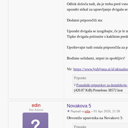
Odlok določa tudi, da je treba pred vs
uporabi stikal za upravljanje dvigala se 
Dodatni priporočili sta:
Uporabi dvigala se izogibajte, če je le 
Tipke dvigala pritisnite s kakšnim predm
Upoštevajte tudi ostala priporočila za
Bodimo solidarni, strpni in spoštljivi!
Vir:
https://www.ljubljana.si/sl/aktualno
Priponke
Ponudniki pripravkov za dezinfekcijo
(420.87 KiB) Prenešeno 38572 krat
edin
Novakova 5
Site Admin
Napisal/-a
edin
» 01 Apr 2020, 21:58
Obvestilo upravnika na Novakovi 5:
Priponke