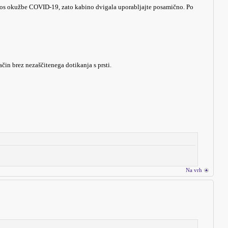
enos okužbe COVID-19, zato kabino dvigala uporabljajte posamično. Po
ačin brez nezaščitenega dotikanja s prsti.
Na vrh