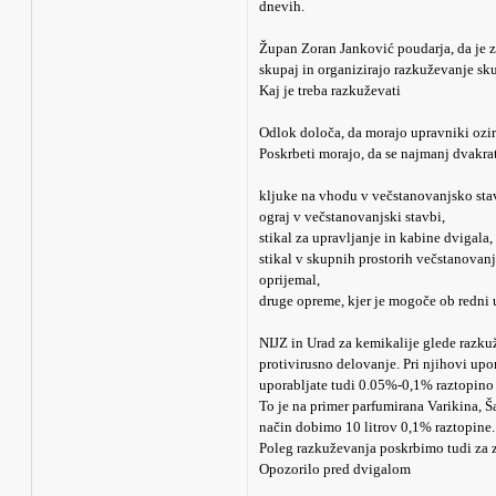
dnevih.
Župan Zoran Janković poudarja, da je zda
skupaj in organizirajo razkuževanje sku
Kaj je treba razkuževati
Odlok določa, da morajo upravniki ozir
Poskrbeti morajo, da se najmanj dvakr
kljuke na vhodu v večstanovanjsko sta
ograj v večstanovanjski stavbi,
stikal za upravljanje in kabine dvigala,
stikal v skupnih prostorih večstanovanj
oprijemal,
druge opreme, kjer je mogoče ob redni 
NIJZ in Urad za kemikalije glede razkuž
protivirusno delovanje. Pri njihovi up
uporabljate tudi 0.05%-0,1% raztopino 
To je na primer parfumirana Varikina, 
način dobimo 10 litrov 0,1% raztopine.
Poleg razkuževanja poskrbimo tudi za z
Opozorilo pred dvigalom