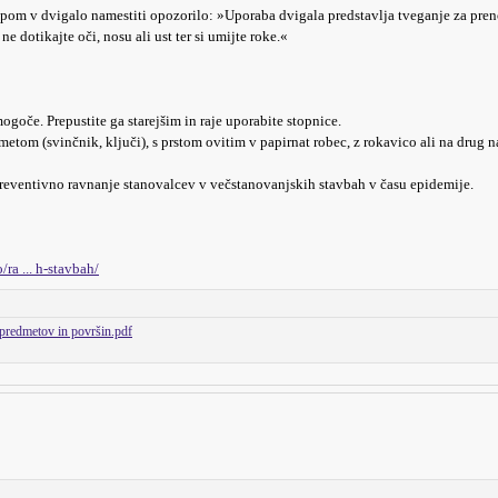
topom v dvigalo namestiti opozorilo: »Uporaba dvigala predstavlja tveganje za pr
ne dotikajte oči, nosu ali ust ter si umijte roke.«
mogoče. Prepustite ga starejšim in raje uporabite stopnice.
etom (svinčnik, ključi), s prstom ovitim v papirnat robec, z rokavico ali na drug n
 preventivno ravnanje stanovalcev v večstanovanjskih stavbah v času epidemije.
/ra ... h-stavbah/
 predmetov in površin.pdf