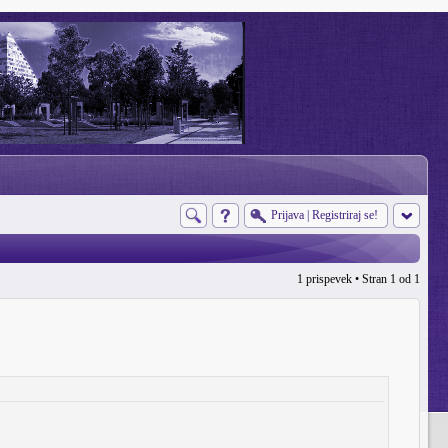
Prijava
|
Registriraj se!
1 prispevek • Stran
1
od
1