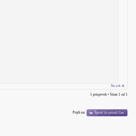
Na vrh
1 prispevek • Stran
1
od
1
Pojdi na:
Šport in prosti čas