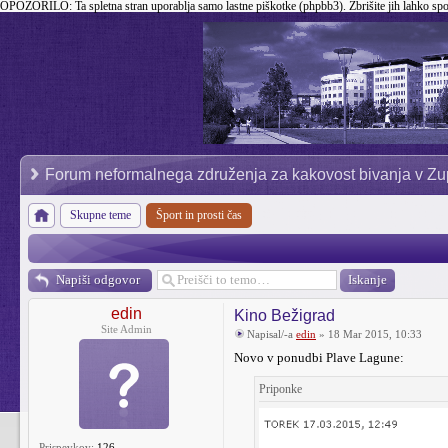
OPOZORILO:
Ta spletna stran uporablja samo lastne piškotke (phpbb3). Zbrišite jih lahko sp
Forum neformalnega združenja za kakovost bivanja v Zu
Skupne teme
Šport in prosti čas
Napiši odgovor
edin
Kino Bežigrad
Site Admin
Napisal/-a
edin
» 18 Mar 2015, 10:33
Novo v ponudbi Plave Lagune:
Priponke
Prispevkov:
126