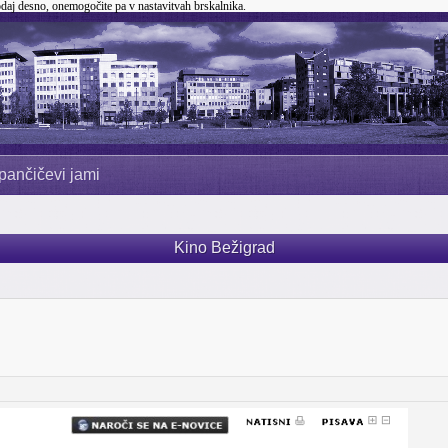
odaj desno, onemogočite pa v nastavitvah brskalnika.
pančičevi jami
Kino Bežigrad