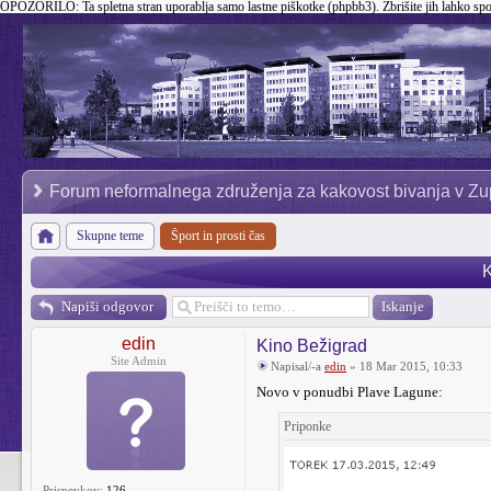
OPOZORILO:
Ta spletna stran uporablja samo lastne piškotke (phpbb3). Zbrišite jih lahko sp
Forum neformalnega združenja za kakovost bivanja v Zu
Skupne teme
Šport in prosti čas
K
Napiši odgovor
edin
Kino Bežigrad
Site Admin
Napisal/-a
edin
» 18 Mar 2015, 10:33
Novo v ponudbi Plave Lagune:
Priponke
Prispevkov:
126