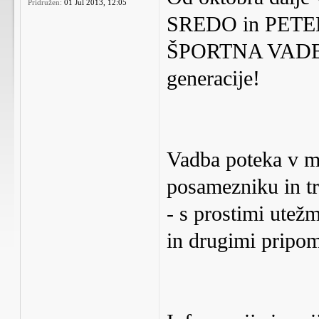
Pridružen:
01 Jul 2013, 12:05
SREDO in PETE
ŠPORTNA VADBA - 
generacije!
Vadba poteka v ma
posamezniku in tr
- s prostimi utežm
in drugimi pripo