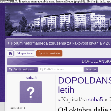
OPOZORILO:
Ta spletna stran uporablja samo lastne piškotke (phpbb3). Zbrišite jih lahko sp
Forum neformalnega združenja za kakovost bivanja v Zu
Skupne teme
Šport in prosti čas
DOPOLDANSKA VAD
Napiši odgovor
DOPOLDANSKA
soba5
letih
Napisal/-a
soba5
» 
Od oktobra dalj
Prispevkov:
6