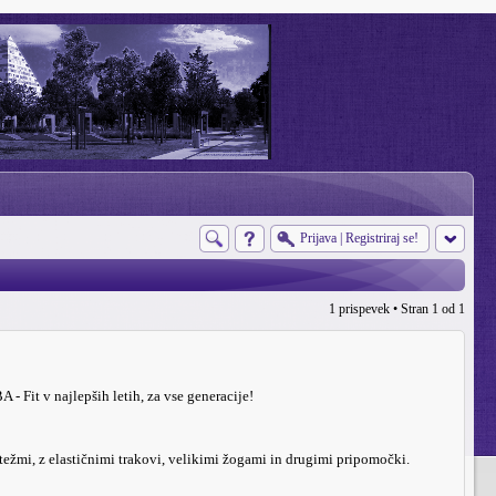
Prijava
|
Registriraj se!
1 prispevek • Stran
1
od
1
 v najlepših letih, za vse generacije!
utežmi, z elastičnimi trakovi, velikimi žogami in drugimi pripomočki.