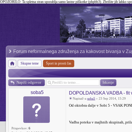
OPOZORILO:
Ta spletna stran uporablja samo lastne piškotke (phpbb3). Zbrišite jih lahko sp
Forum neformalnega združenja za kakovost bivanja v Zu
Skupne teme
Šport in prosti čas
Napiši odgovor
soba5
DOPOLDANSKA VADBA - fit v n
Napisal/-a
soba5
» 23 Sep 2014, 15:29
Od oktobra dalje v Sobi 5 - VSAK PO
Vadba poteka v majhnih skupinah, prilag
Prispevkov:
6