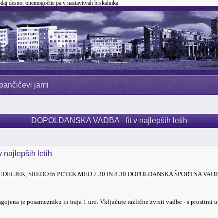
odaj desno, onemogočite pa v nastavitvah brskalnika.
pančičevi jami
DOPOLDANSKA VADBA - fit v najlepših letih
ajlepših letih
NEDELJEK, SREDO in PETEK MED 7.30 IN 8.30 DOPOLDANSKA ŠPORTNA VADBA - Fit
ojena je posamezniku in traja 1 uro. Vključuje različne zvrsti vadbe - s prostimi 