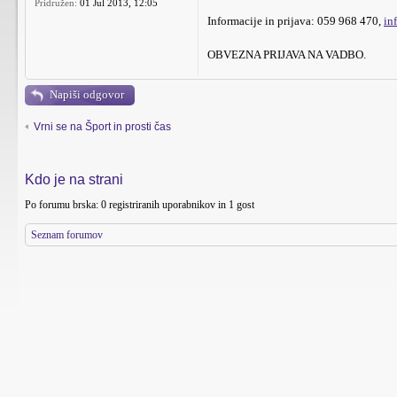
Pridružen:
01 Jul 2013, 12:05
Informacije in prijava: 059 968 470,
in
OBVEZNA PRIJAVA NA VADBO.
Napiši odgovor
Vrni se na Šport in prosti čas
Kdo je na strani
Po forumu brska: 0 registriranih uporabnikov in 1 gost
Seznam forumov