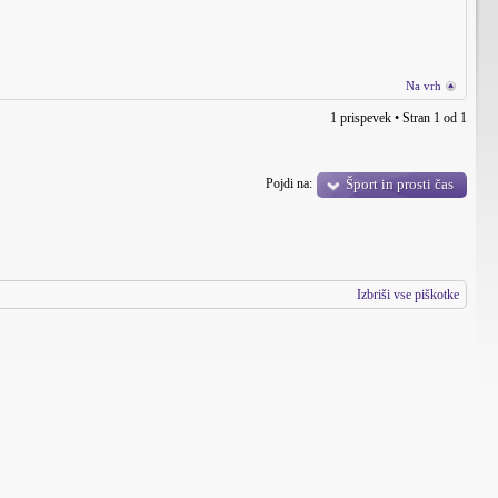
Na vrh
1 prispevek • Stran
1
od
1
Pojdi na:
Šport in prosti čas
Izbriši vse piškotke