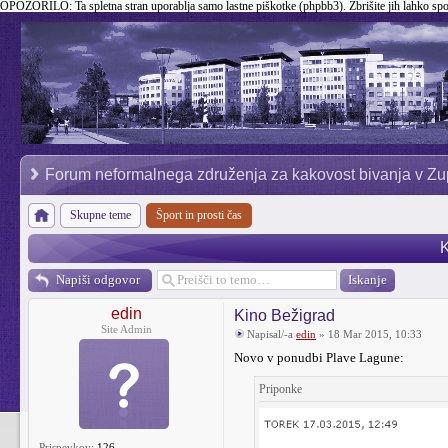
OPOZORILO:
Ta spletna stran uporablja samo lastne piškotke (phpbb3). Zbrišite jih lahko sp
Forum neformalnega združenja za kakovost bivanja v Zu
Skupne teme
Šport in prosti čas
K
Napiši odgovor
edin
Kino Bežigrad
Site Admin
Napisal/-a
edin
» 18 Mar 2015, 10:33
Novo v ponudbi Plave Lagune:
Priponke
Prispevkov:
126