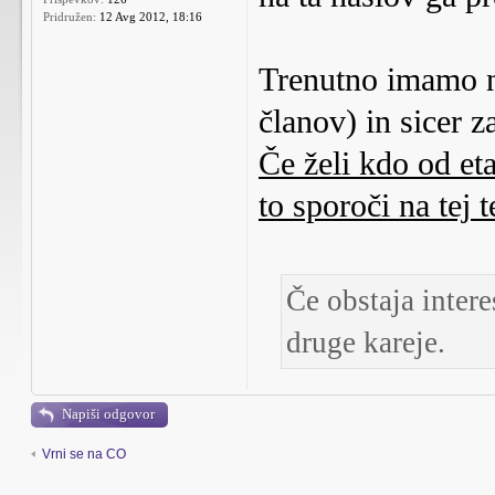
Pridružen:
12 Avg 2012, 18:16
Trenutno imamo 
članov) in sicer z
Če želi kdo od eta
to sporoči na tej 
Če obstaja intere
druge kareje.
Napiši odgovor
Vrni se na CO