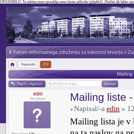
OPOZORILO:
Ta spletna stran uporablja samo lastne piškotke (phpbb3). Zbrišite jih lahko sp
Forum neformalnega združenja za kakovost bivanja v Zu
Stanovalci
CO
Mailing 
Napiši odgovor
Mailing liste -
edin
Site Admin
Napisal/-a
edin
» 12
Mailing lista je 
na ta naslov ga pr
Prispevkov:
126