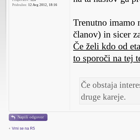
Pridružen:
12 Avg 2012, 18:16
Trenutno imamo 
članov) in sicer z
Če želi kdo od eta
to sporoči na tej 
Če obstaja intere
druge kareje.
Napiši odgovor
Vrni se na R5