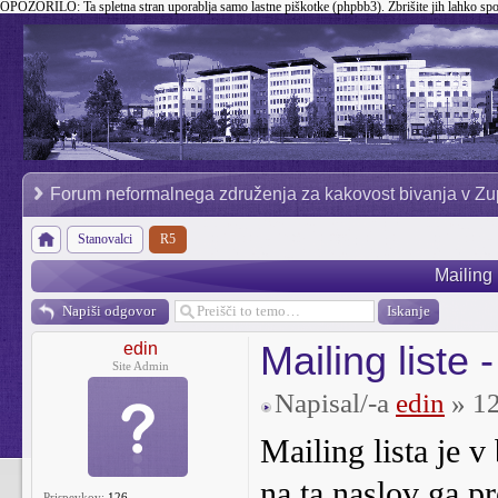
OPOZORILO:
Ta spletna stran uporablja samo lastne piškotke (phpbb3). Zbrišite jih lahko sp
Forum neformalnega združenja za kakovost bivanja v Zu
Stanovalci
R5
Mailing 
Napiši odgovor
Mailing liste -
edin
Site Admin
Napisal/-a
edin
» 12
Mailing lista je 
na ta naslov ga pr
Prispevkov:
126