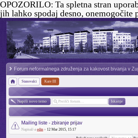
OPOZORILO:
Ta spletna stran uporab
jih lahko spodaj desno, onemogočite p
Forum neformalnega združenja za kakovost bivanja v Zu
Stanovalci
Kare III
Napiši novo temo
Mailing liste - zbiranje prijav
Napisal/-a
edin
»
12 Mar 2015, 15:17