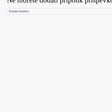
Ne morete
dodati priponk prispev
Seznam forumov