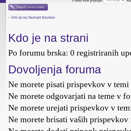
Prikaži teme prejšnjih:
Ra
Napiši novo temo
Vrni se na Seznam forumov
Kdo je na strani
Po forumu brska: 0 registriranih up
Dovoljenja foruma
Ne morete
pisati prispevkov v temi
Ne morete
odgovarjati na teme v f
Ne morete
urejati prispevkov v tem
Ne morete
brisati vaših prispevkov