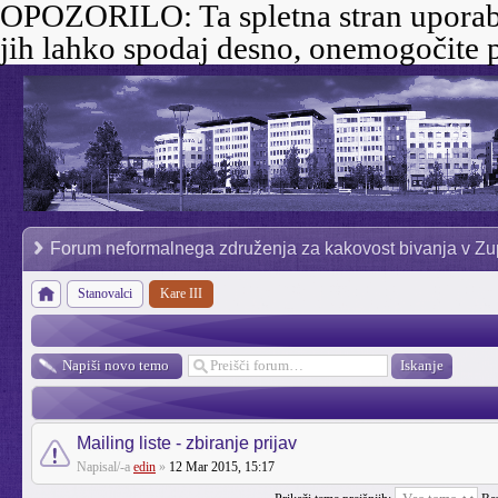
OPOZORILO:
Ta spletna stran uporab
jih lahko spodaj desno, onemogočite p
Forum neformalnega združenja za kakovost bivanja v Zu
Stanovalci
Kare III
Napiši novo temo
Mailing liste - zbiranje prijav
Napisal/-a
edin
»
12 Mar 2015, 15:17