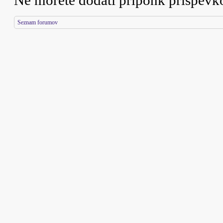
Ne morete
dodati priponk prispev
Seznam forumov