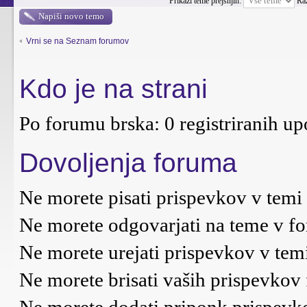
Prikaži teme prejšnjih:
Ra
Napiši novo temo
Vrni se na Seznam forumov
Kdo je na strani
Po forumu brska: 0 registriranih up
Dovoljenja foruma
Ne morete
pisati prispevkov v temi
Ne morete
odgovarjati na teme v f
Ne morete
urejati prispevkov v tem
Ne morete
brisati vaših prispevkov