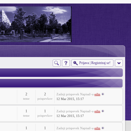
Prijava
|
Registriraj se!
2
2
Zadnji prispevek
Napisal/-a
edin
teme
prispevkov
12 Mar 2015, 15:17
1
1
Zadnji prispevek
Napisal/-a
edin
teme
prispevkov
12 Mar 2015, 15:17
1
1
Zadnji prispevek
Napisal/-a
edin