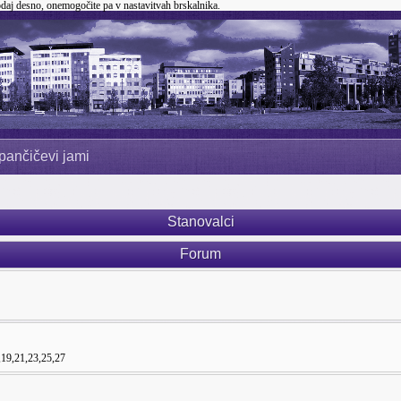
odaj desno, onemogočite pa v nastavitvah brskalnika.
pančičevi jami
Stanovalci
Forum
,19,21,23,25,27