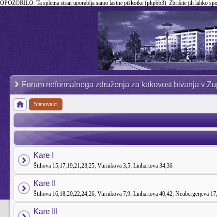
OPOZORILO:
Ta spletna stran uporablja samo lastne piškotke (phpbb3). Zbrišite jih lahko sp
Forum neformalnega združenja za kakovost bivanja v Zu
Stanovalci
Kare I
Štihova 15,17,19,21,23,25; Vurnikova 3,5; Linhartova 34,36
Kare II
Štihova 16,18,20,22,24,26; Vurnikova 7,9; Linhartova 40,42; Neubergerjeva 17
Kare III