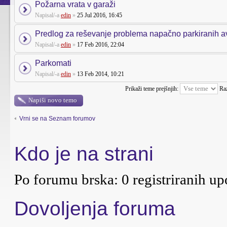
Požarna vrata v garaži
Napisal/-a
edin
»
25 Jul 2016, 16:45
Predlog za reševanje problema napačno parkiranih a
Napisal/-a
edin
»
17 Feb 2016, 22:04
Parkomati
Napisal/-a
edin
»
13 Feb 2014, 10:21
Prikaži teme prejšnjih:
Ra
Napiši novo temo
Vrni se na Seznam forumov
Kdo je na strani
Po forumu brska: 0 registriranih up
Dovoljenja foruma