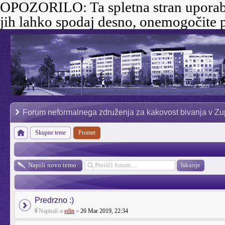
OPOZORILO:
Ta spletna stran uporab
jih lahko spodaj desno, onemogočite p
Forum neformalnega združenja za kakovost bivanja v Zu
Skupne teme
Promet
Napiši novo temo
Predrzno :)
Napisal/-a
edin
»
26 Mar 2019, 22:34