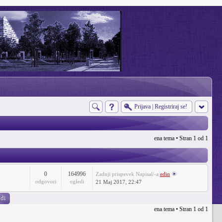
Prijava
|
Registriraj se!
ena tema • Stran
1
od
1
0
164996
Zadnji prispevek
Napisal/-a
edin
odgovori
ogledi
21 Maj 2017, 22:47
ena tema • Stran
1
od
1