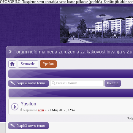
OPOZORILO:
Ta spletna stran uporablja samo lastne piškotke (phpbb3). Zbrišite jih lahko sp
Forum neformalnega združenja za kakovost bivanja v Zu
Stanovalci
Ypsilon
Napiši novo temo
Ypsilon
Napisal/-a
edin
»
21 Maj 2017, 22:47
Prik
Napiši novo temo