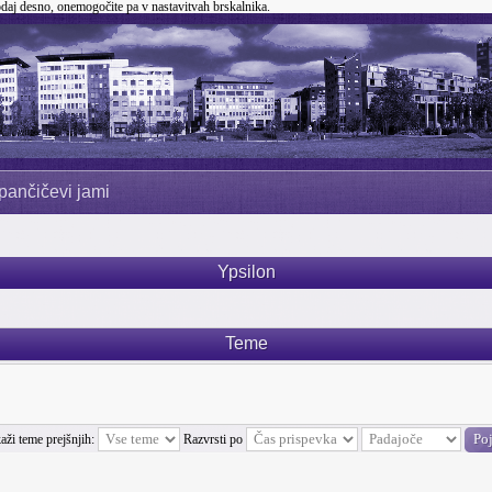
odaj desno, onemogočite pa v nastavitvah brskalnika.
pančičevi jami
Ypsilon
Teme
aži teme prejšnjih:
Razvrsti po