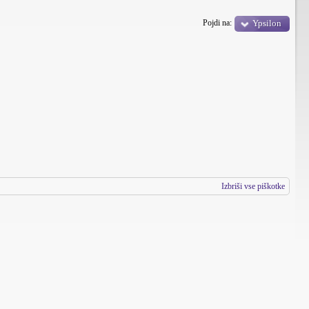
Pojdi na:
Ypsilon
Izbriši vse piškotke