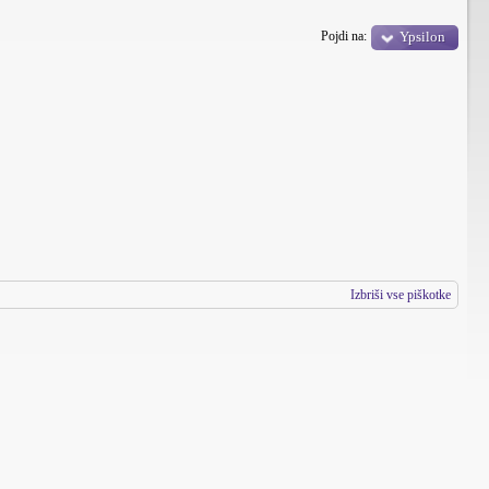
Pojdi na:
Ypsilon
Izbriši vse piškotke