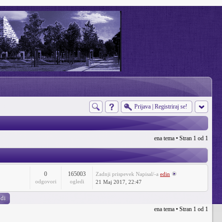
Prijava
|
Registriraj se!
ena tema • Stran
1
od
1
0
165003
Zadnji prispevek
Napisal/-a
edin
odgovori
ogledi
21 Maj 2017, 22:47
ena tema • Stran
1
od
1