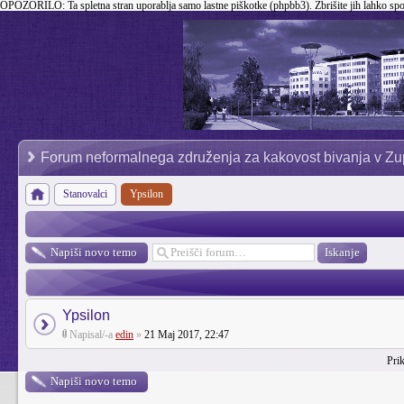
OPOZORILO:
Ta spletna stran uporablja samo lastne piškotke (phpbb3). Zbrišite jih lahko sp
Forum neformalnega združenja za kakovost bivanja v Zu
Stanovalci
Ypsilon
Napiši novo temo
Ypsilon
Napisal/-a
edin
»
21 Maj 2017, 22:47
Prik
Napiši novo temo