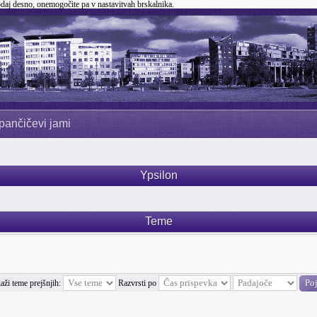
odaj desno, onemogočite pa v nastavitvah brskalnika.
pančičevi jami
Ypsilon
Teme
aži teme prejšnjih:
Razvrsti po