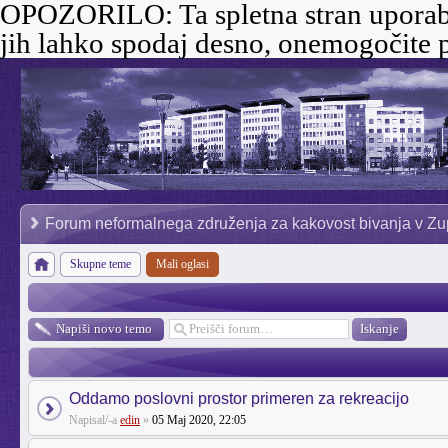
OPOZORILO:
Ta spletna stran uporab
jih lahko spodaj desno, onemogočite p
Forum neformalnega združenja za kakovost bivanja v Zu
Skupne teme
Mali oglasi
Napiši novo temo
Oddamo poslovni prostor primeren za rekreacijo
Napisal/-a
edin
»
05 Maj 2020, 22:05