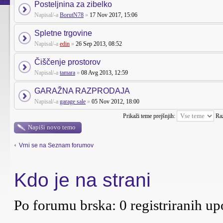
Posteljnina za zibelko
Napisal/-a
BorutN78
»
17 Nov 2017, 15:06
Spletne trgovine
Napisal/-a
edin
»
26 Sep 2013, 08:52
Čiščenje prostorov
Napisal/-a
tamara
»
08 Avg 2013, 12:59
GARAŽNA RAZPRODAJA
Napisal/-a
garage sale
»
05 Nov 2012, 18:00
Prikaži teme prejšnjih:
Ra
Napiši novo temo
Vrni se na Seznam forumov
Kdo je na strani
Po forumu brska: 0 registriranih up