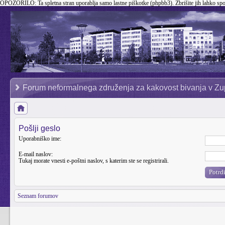
OPOZORILO:
Ta spletna stran uporablja samo lastne piškotke (phpbb3). Zbrišite jih lahko sp
Forum neformalnega združenja za kakovost bivanja v Zu
Pošlji geslo
Uporabniško ime:
E-mail naslov:
Tukaj morate vnesti e-poštni naslov, s katerim ste se registrirali.
Seznam forumov