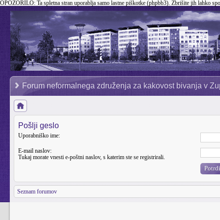
OPOZORILO:
Ta spletna stran uporablja samo lastne piškotke (phpbb3). Zbrišite jih lahko sp
Forum neformalnega združenja za kakovost bivanja v Zu
Pošlji geslo
Uporabniško ime:
E-mail naslov:
Tukaj morate vnesti e-poštni naslov, s katerim ste se registrirali.
Seznam forumov