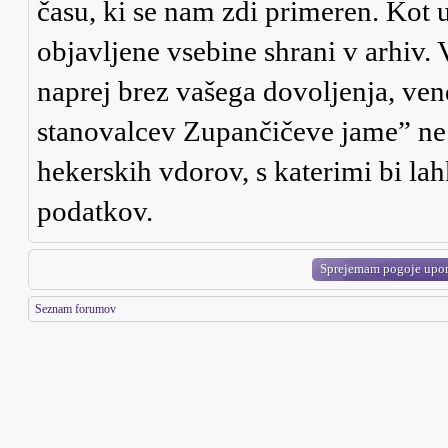
času, ki se nam zdi primeren. Kot u
objavljene vsebine shrani v arhiv.
naprej brez vašega dovoljenja, ve
stanovalcev Zupančičeve jame” ne
hekerskih vdorov, s katerimi bi la
podatkov.
Seznam forumov