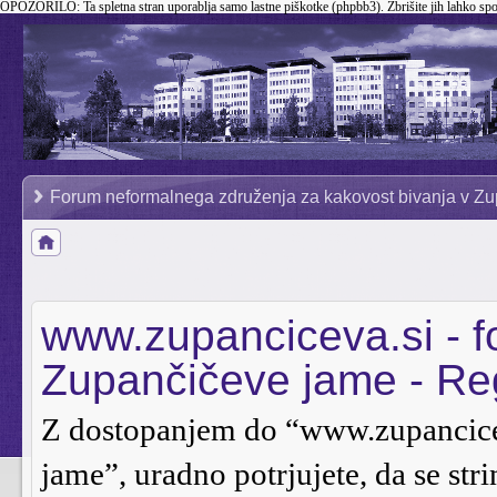
OPOZORILO:
Ta spletna stran uporablja samo lastne piškotke (phpbb3). Zbrišite jih lahko sp
Forum neformalnega združenja za kakovost bivanja v Zu
www.zupanciceva.si - 
Zupančičeve jame - Reg
Z dostopanjem do “www.zupancice
jame”, uradno potrjujete, da se stri