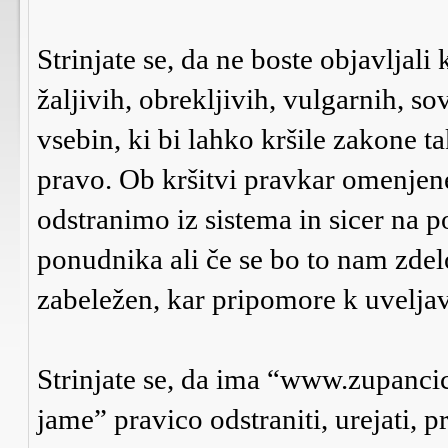
Strinjate se, da ne boste objavljali
žaljivih, obrekljivih, vulgarnih, s
vsebin, ki bi lahko kršile zakone 
pravo. Ob kršitvi pravkar omenje
odstranimo iz sistema in sicer na p
ponudnika ali če se bo to nam zdel
zabeležen, kar pripomore k uveljav
Strinjate se, da ima “www.zupanci
jame” pravico odstraniti, urejati, p