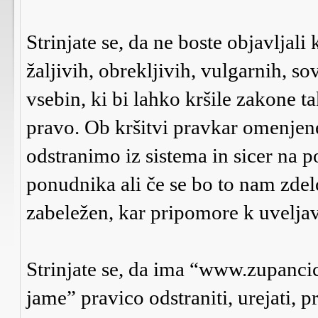
Strinjate se, da ne boste objavljali
žaljivih, obrekljivih, vulgarnih, s
vsebin, ki bi lahko kršile zakone 
pravo. Ob kršitvi pravkar omenje
odstranimo iz sistema in sicer na p
ponudnika ali če se bo to nam zdel
zabeležen, kar pripomore k uveljav
Strinjate se, da ima “www.zupanci
jame” pravico odstraniti, urejati, p