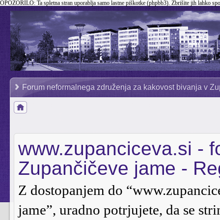
OPOZORILO:
Ta spletna stran uporablja samo lastne piškotke (phpbb3). Zbrišite jih lahko sp
Forum neformalnega združenja za kakovost bivanja v Zu
www.zupanciceva.si - 
Zupančičeve jame - Reg
Z dostopanjem do “www.zupancice
jame”, uradno potrjujete, da se stri