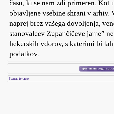
času, ki se nam zdi primeren. Kot u
objavljene vsebine shrani v arhiv.
naprej brez vašega dovoljenja, ve
stanovalcev Zupančičeve jame” ne
hekerskih vdorov, s katerimi bi la
podatkov.
Seznam forumov