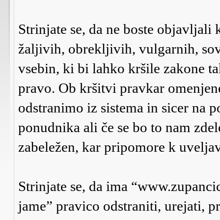
Strinjate se, da ne boste objavljali
žaljivih, obrekljivih, vulgarnih, s
vsebin, ki bi lahko kršile zakone 
pravo. Ob kršitvi pravkar omenje
odstranimo iz sistema in sicer na p
ponudnika ali če se bo to nam zdel
zabeležen, kar pripomore k uveljav
Strinjate se, da ima “www.zupanci
jame” pravico odstraniti, urejati, p