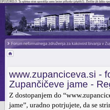
OPOZORILO:
Ta spletna stran uporablja samo lastne piškotke (phpbb3). Zbrišite jih lahko sp
Forum neformalnega združenja za kakovost bivanja v Zu
www.zupanciceva.si - 
Zupančičeve jame - Reg
Z dostopanjem do “www.zupancice
jame”, uradno potrjujete, da se stri