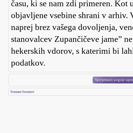
času, ki se nam zdi primeren. Kot u
objavljene vsebine shrani v arhiv.
naprej brez vašega dovoljenja, ve
stanovalcev Zupančičeve jame” ne
hekerskih vdorov, s katerimi bi la
podatkov.
Seznam forumov