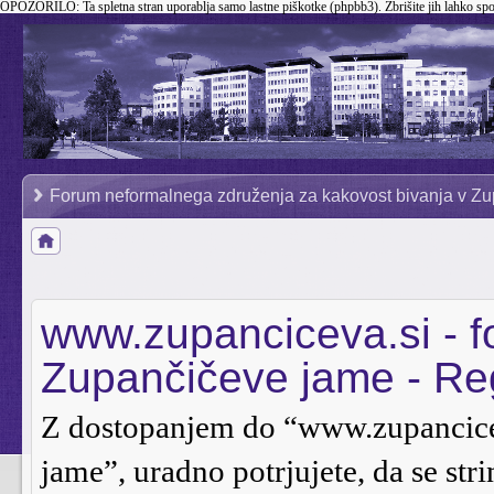
OPOZORILO:
Ta spletna stran uporablja samo lastne piškotke (phpbb3). Zbrišite jih lahko sp
Forum neformalnega združenja za kakovost bivanja v Zu
www.zupanciceva.si - 
Zupančičeve jame - Reg
Z dostopanjem do “www.zupancice
jame”, uradno potrjujete, da se stri