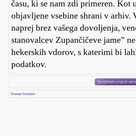
času, ki se nam zdi primeren. Kot u
objavljene vsebine shrani v arhiv.
naprej brez vašega dovoljenja, ve
stanovalcev Zupančičeve jame” ne
hekerskih vdorov, s katerimi bi la
podatkov.
Seznam forumov