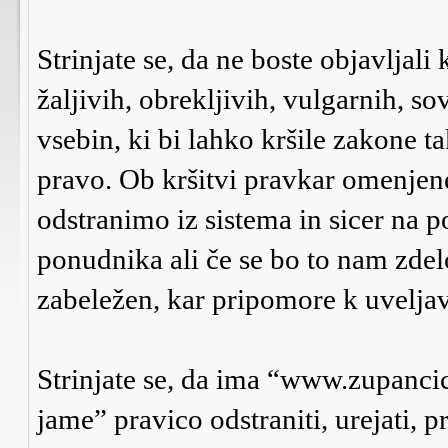
Strinjate se, da ne boste objavljali
žaljivih, obrekljivih, vulgarnih, s
vsebin, ki bi lahko kršile zakone 
pravo. Ob kršitvi pravkar omenje
odstranimo iz sistema in sicer na p
ponudnika ali če se bo to nam zdel
zabeležen, kar pripomore k uveljav
Strinjate se, da ima “www.zupanci
jame” pravico odstraniti, urejati, p