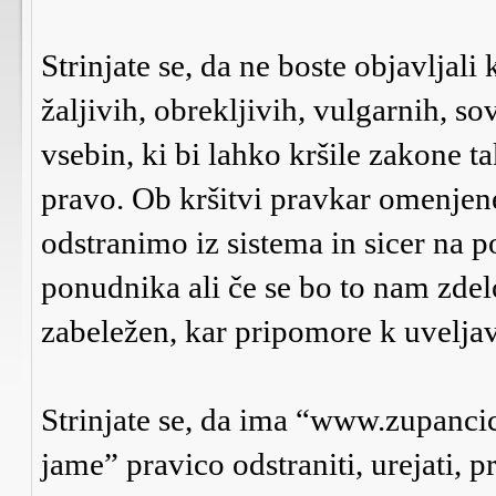
Strinjate se, da ne boste objavljali
žaljivih, obrekljivih, vulgarnih, s
vsebin, ki bi lahko kršile zakone 
pravo. Ob kršitvi pravkar omenje
odstranimo iz sistema in sicer na p
ponudnika ali če se bo to nam zdel
zabeležen, kar pripomore k uveljav
Strinjate se, da ima “www.zupanci
jame” pravico odstraniti, urejati, p