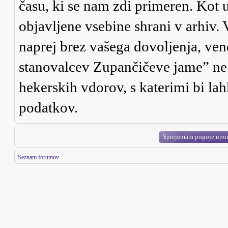
času, ki se nam zdi primeren. Kot u
objavljene vsebine shrani v arhiv.
naprej brez vašega dovoljenja, ve
stanovalcev Zupančičeve jame” ne
hekerskih vdorov, s katerimi bi la
podatkov.
Seznam forumov