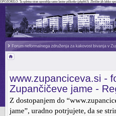
OPOZORILO:
Ta spletna stran uporablja samo lastne piškotke (phpbb3). Zbrišite jih lahko sp
Forum neformalnega združenja za kakovost bivanja v Zu
www.zupanciceva.si - 
Zupančičeve jame - Reg
Z dostopanjem do “www.zupancice
jame”, uradno potrjujete, da se stri