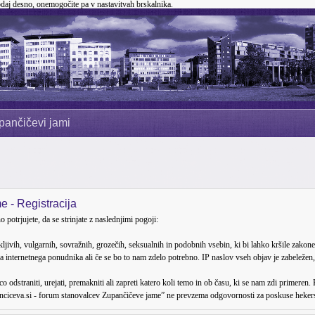
odaj desno, onemogočite pa v nastavitvah brskalnika.
pančičevi jami
 - Registracija
trjujete, da se strinjate z naslednjimi pogoji:
brekljivih, vulgarnih, sovražnih, grozečih, seksualnih in podobnih vsebin, ki bi lahko kršile z
a internetnega ponudnika ali če se bo to nam zdelo potrebno. IP naslov vseh objav je zabeležen,
dstraniti, urejati, premakniti ali zapreti katero koli temo in ob času, ki se nam zdi primeren. 
ciceva.si - forum stanovalcev Zupančičeve jame” ne prevzema odgovornosti za poskuse hekersk