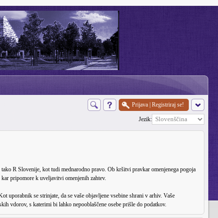
Prijava
|
Registriraj se!
Jezik:
akone tako R Slovenije, kot tudi mednarodno pravo. Ob kršitvi pravkar omenjenega pogoja
 kar pripomore k uveljavitvi omenjenih zahtev.
Kot uporabnik se strinjate, da se vaše objavljene vsebine shrani v arhiv. Vaše
ih vdorov, s katerimi bi lahko nepooblaščene osebe prišle do podatkov.