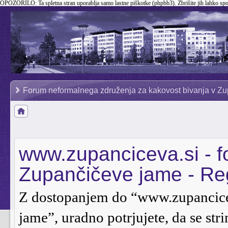
OPOZORILO:
Ta spletna stran uporablja samo lastne piškotke (phpbb3). Zbrišite jih lahko sp
Forum neformalnega združenja za kakovost bivanja v Zu
www.zupanciceva.si - 
Zupančičeve jame - Reg
Z dostopanjem do “www.zupancice
jame”, uradno potrjujete, da se stri