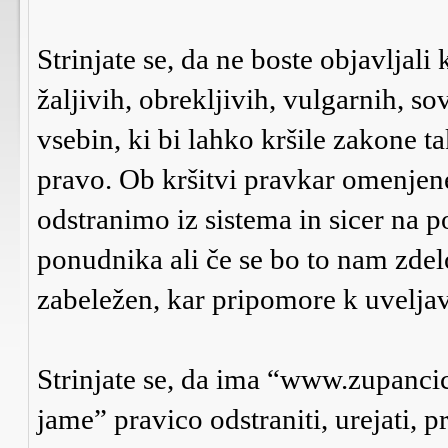
Strinjate se, da ne boste objavljali
žaljivih, obrekljivih, vulgarnih, s
vsebin, ki bi lahko kršile zakone 
pravo. Ob kršitvi pravkar omenje
odstranimo iz sistema in sicer na p
ponudnika ali če se bo to nam zdel
zabeležen, kar pripomore k uveljav
Strinjate se, da ima “www.zupanci
jame” pravico odstraniti, urejati, p