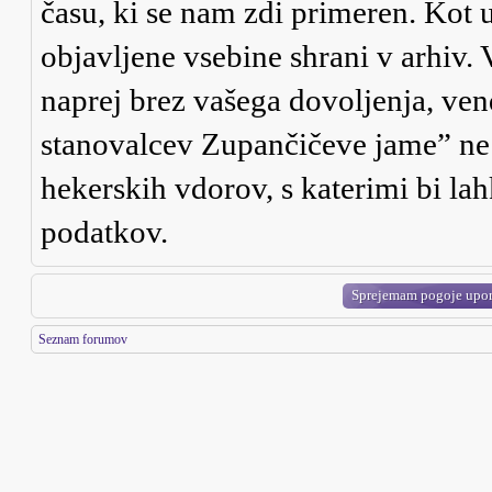
času, ki se nam zdi primeren. Kot u
objavljene vsebine shrani v arhiv.
naprej brez vašega dovoljenja, ve
stanovalcev Zupančičeve jame” ne
hekerskih vdorov, s katerimi bi la
podatkov.
Seznam forumov