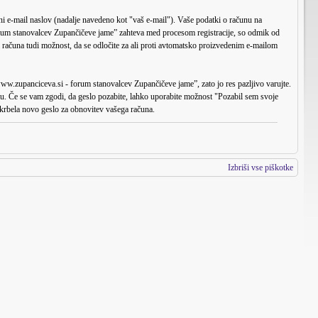
i e-mail naslov (nadalje navedeno kot "vaš e-mail"). Vaše podatki o računu na
 forum stanovalcev Zupančičeve jame” zahteva med procesom registracije, so odmik od
a računa tudi možnost, da se odločite za ali proti avtomatsko proizvedenim e-mailom
“www.zupanciceva.si - forum stanovalcev Zupančičeve jame”, zato jo res pazljivo varujte.
u. Če se vam zgodi, da geslo pozabite, lahko uporabite možnost "Pozabil sem svoje
rbela novo geslo za obnovitev vašega računa.
Izbriši vse piškotke