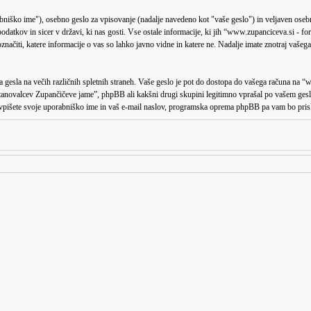
bniško ime"), osebno geslo za vpisovanje (nadalje navedeno kot "vaše geslo") in veljaven osebn
odatkov in sicer v državi, ki nas gosti. Vse ostale informacije, ki jih “www.zupanciceva.si -
načiti, katere informacije o vas so lahko javno vidne in katere ne. Nadalje imate znotraj vašeg
ga gesla na večih različnih spletnih straneh. Vaše geslo je pot do dostopa do vašega računa na 
tanovalcev Zupančičeve jame”, phpBB ali kakšni drugi skupini legitimno vprašal po vašem gesl
pišete svoje uporabniško ime in vaš e-mail naslov, programska oprema phpBB pa vam bo prisk