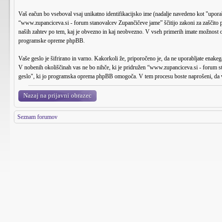
Vaš eačun bo vseboval vsaj unikatno identifikacijsko ime (nadalje navedeno kot "upora
“www.zupanciceva.si - forum stanovalcev Zupančičeve jame” ščitijo zakoni za zaščito p
naših zahtev po tem, kaj je obvezno in kaj neobvezno. V vseh primerih imate možnost oz
programske opreme phpBB.
Vaše geslo je šifrirano in varno. Kakorkoli že, priporočeno je, da ne uporabljate enake
V nobenih okoliščinah vas ne bo nihče, ki je pridružen “www.zupanciceva.si - forum s
geslo", ki jo programska oprema phpBB omogoča. V tem procesu boste naprošeni, da v
Nazaj na prijavni obrazec
Seznam forumov