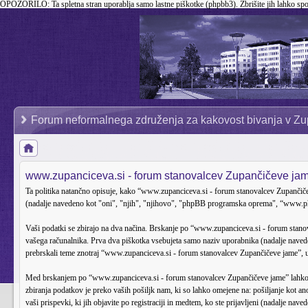
OPOZORILO:
Ta spletna stran uporablja samo lastne piškotke (phpbb3). Zbrišite jih lahko sp
Forum neformalnega združenja za kakovost bivanja v Zu
www.zupanciceva.si - forum stanovalcev Zupančičeve jame
Ta politika natančno opisuje, kako “www.zupanciceva.si - forum stanovalcev Zupančiče
(nadalje navedeno kot "oni", "njih", "njihovo", "phpBB programska oprema", “www.p
Vaši podatki se zbirajo na dva načina. Brskanje po “www.zupanciceva.si - forum stanov
vašega računalnika. Prva dva piškotka vsebujeta samo naziv uporabnika (nadalje naved
prebrskali teme znotraj “www.zupanciceva.si - forum stanovalcev Zupančičeve jame”, upo
Med brskanjem po “www.zupanciceva.si - forum stanovalcev Zupančičeve jame” lahko tu
zbiranja podatkov je preko vaših pošiljk nam, ki so lahko omejene na: pošiljanje kot 
vaši prispevki, ki jih objavite po registraciji in medtem, ko ste prijavljeni (nadalje nave