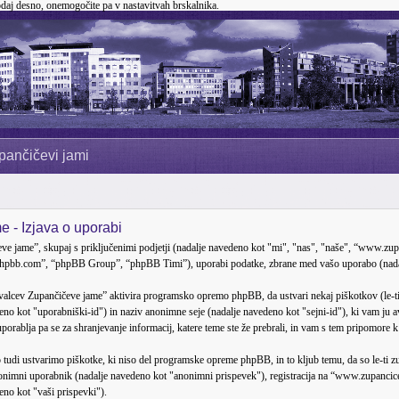
odaj desno, onemogočite pa v nastavitvah brskalnika.
pančičevi jami
 - Izjava o uporabi
ve jame”, skupaj s priključenimi podjetji (nadalje navedeno kot "mi", "nas", "naše", “www.zup
hpbb.com”, “phpBB Group”, “phpBB Timi”), uporabi podatke, zbrane med vašo uporabo (nadal
alcev Zupančičeve jame” aktivira programsko opremo phpBB, da ustvari nekaj piškotkov (le-ti 
eno kot "uporabniški-id") in naziv anonimne seje (nadalje navedeno kot "sejni-id"), ki vam ju
rablja pa se za shranjevanje informacij, katere teme ste že prebrali, in vam s tem pripomore k
di ustvarimo piškotke, ki niso del programske opreme phpBB, in to kljub temu, da so le-ti zu
anonimni uporabnik (nadalje navedeno kot "anonimni prispevek"), registracija na “www.zupancic
deno kot "vaši prispevki").