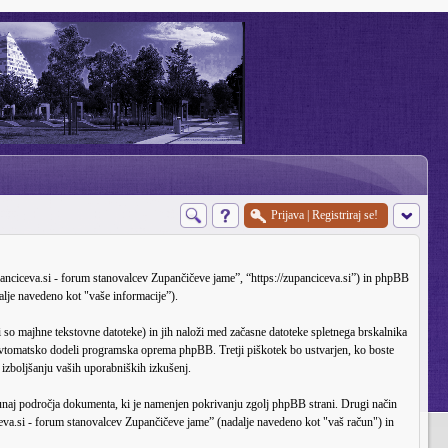
Prijava
|
Registriraj se!
anciceva.si - forum stanovalcev Zupančičeve jame”, “https://zupanciceva.si”) in phpBB
je navedeno kot "vaše informacije”).
so majhne tekstovne datoteke) in jih naloži med začasne datoteke spletnega brskalnika
 avtomatsko dodeli programska oprema phpBB. Tretji piškotek bo ustvarjen, ko boste
 izboljšanju vaših uporabniških izkušenj.
naj področja dokumenta, ki je namenjen pokrivanju zgolj phpBB strani. Drugi način
eva.si - forum stanovalcev Zupančičeve jame” (nadalje navedeno kot "vaš račun") in