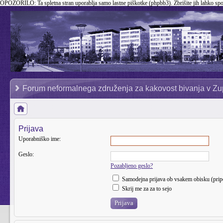
OPOZORILO:
Ta spletna stran uporablja samo lastne piškotke (phpbb3). Zbrišite jih lahko sp
Forum neformalnega združenja za kakovost bivanja v Zu
Prijava
Uporabniško ime:
Geslo:
Pozabljeno geslo?
Samodejna prijava ob vsakem obisku (pri
Skrij me za za to sejo