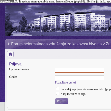
OPOZORILO:
Ta spletna stran uporablja samo lastne piškotke (phpbb3). Zbrišite jih lahko sp
Forum neformalnega združenja za kakovost bivanja v Zu
Prijava
Uporabniško ime:
Geslo:
Pozabljeno geslo?
Samodejna prijava ob vsakem obisku (pri
Skrij me za za to sejo