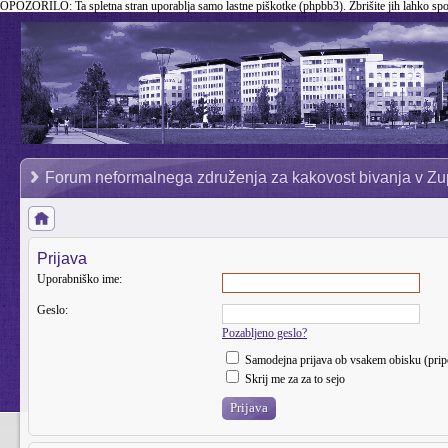
OPOZORILO:
Ta spletna stran uporablja samo lastne piškotke (phpbb3). Zbrišite jih lahko sp
Forum neformalnega združenja za kakovost bivanja v Zu
Prijava
Uporabniško ime:
Geslo:
Pozabljeno geslo?
Samodejna prijava ob vsakem obisku (pri
Skrij me za za to sejo