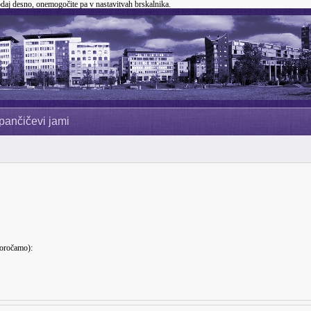
odaj desno, onemogočite pa v nastavitvah brskalnika.
pančičevi jami
poročamo):