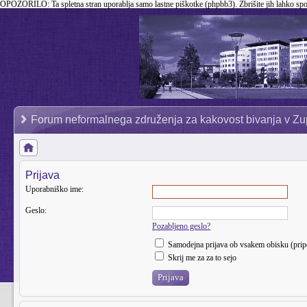
OPOZORILO:
Ta spletna stran uporablja samo lastne piškotke (phpbb3). Zbrišite jih lahko sp
Forum neformalnega združenja za kakovost bivanja v Zu
Prijava
Uporabniško ime:
Geslo:
Pozabljeno geslo?
Samodejna prijava ob vsakem obisku (pri
Skrij me za za to sejo