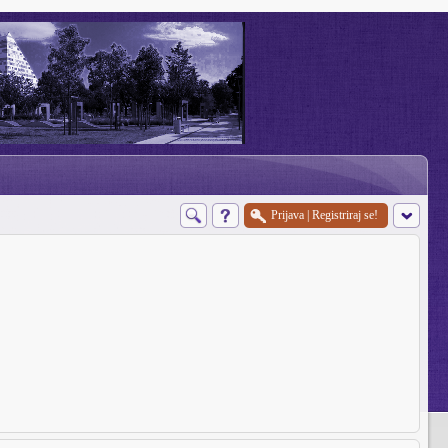
Prijava
|
Registriraj se!