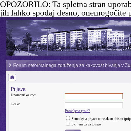
OPOZORILO:
Ta spletna stran uporab
jih lahko spodaj desno, onemogočite p
Forum neformalnega združenja za kakovost bivanja v Zu
Prijava
Uporabniško ime:
Geslo:
Pozabljeno geslo?
Samodejna prijava ob vsakem obisku (pri
Skrij me za za to sejo