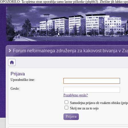
OPOZORILO:
Ta spletna stran uporablja samo lastne piškotke (phpbb3). Zbrišite jih lahko sp
Forum neformalnega združenja za kakovost bivanja v Zu
Prijava
Uporabniško ime:
Geslo:
Pozabljeno geslo?
Samodejna prijava ob vsakem obisku (pri
Skrij me za za to sejo