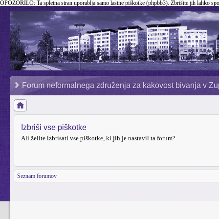
OPOZORILO:
Ta spletna stran uporablja samo lastne piškotke (phpbb3). Zbrišite jih lahko sp
Forum neformalnega združenja za kakovost bivanja v Zu
Izbriši vse piškotke
Ali želite izbrisati vse piškotke, ki jih je nastavil ta forum?
Seznam forumov