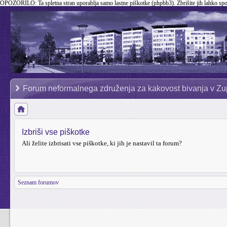
OPOZORILO:
Ta spletna stran uporablja samo lastne piškotke (phpbb3). Zbrišite jih lahko sp
Forum neformalnega združenja za kakovost bivanja v Zu
Izbriši vse piškotke
Ali želite izbrisati vse piškotke, ki jih je nastavil ta forum?
Seznam forumov