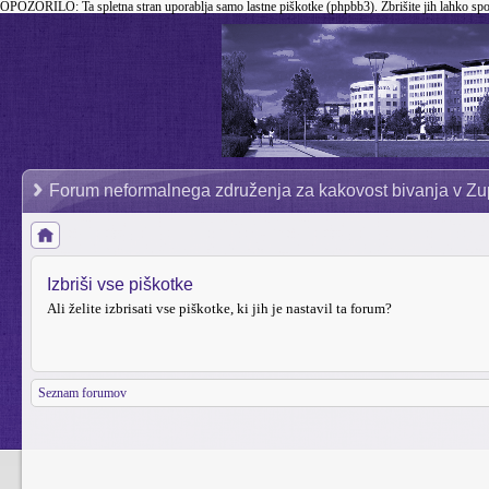
OPOZORILO:
Ta spletna stran uporablja samo lastne piškotke (phpbb3). Zbrišite jih lahko sp
Forum neformalnega združenja za kakovost bivanja v Zu
Izbriši vse piškotke
Ali želite izbrisati vse piškotke, ki jih je nastavil ta forum?
Seznam forumov