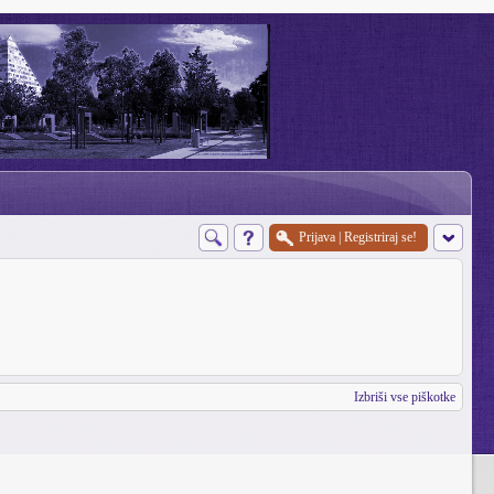
Prijava
|
Registriraj se!
Izbriši vse piškotke