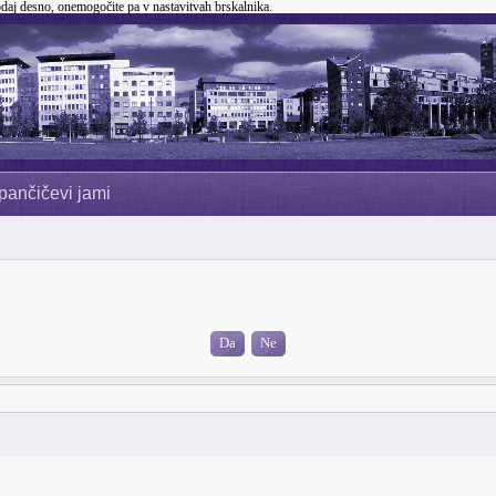
odaj desno, onemogočite pa v nastavitvah brskalnika.
pančičevi jami