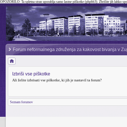
OPOZORILO:
Ta spletna stran uporablja samo lastne piškotke (phpbb3). Zbrišite jih lahko sp
Forum neformalnega združenja za kakovost bivanja v Zu
Izbriši vse piškotke
Ali želite izbrisati vse piškotke, ki jih je nastavil ta forum?
Seznam forumov