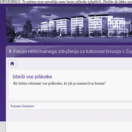
OPOZORILO:
Ta spletna stran uporablja samo lastne piškotke (phpbb3). Zbrišite jih lahko sp
Forum neformalnega združenja za kakovost bivanja v Zu
Izbriši vse piškotke
Ali želite izbrisati vse piškotke, ki jih je nastavil ta forum?
Seznam forumov