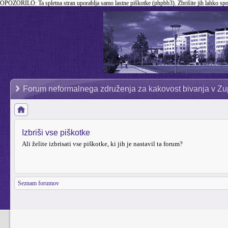
OPOZORILO:
Ta spletna stran uporablja samo lastne piškotke (phpbb3). Zbrišite jih lahko sp
Forum neformalnega združenja za kakovost bivanja v Zu
Izbriši vse piškotke
Ali želite izbrisati vse piškotke, ki jih je nastavil ta forum?
Seznam forumov