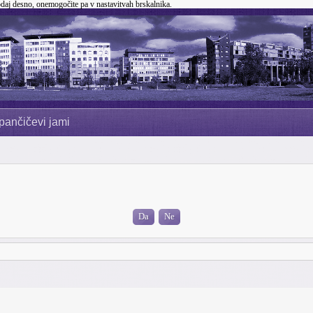
odaj desno, onemogočite pa v nastavitvah brskalnika.
pančičevi jami