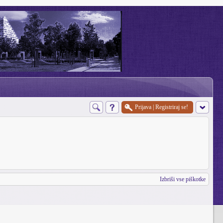
Prijava
|
Registriraj se!
Izbriši vse piškotke