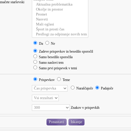
označete starševski
Da
Ne
Zadeve prispevkov in besedilo sporočil
Samo besedilo sporočila
Samo naslovi tem
Samo prvi prispevek v temi
Prispevkov
Teme
Naraščajoče
Padajoče
Znakov v prispevkih