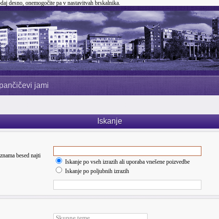
odaj desno, onemogočite pa v nastavitvah brskalnika.
pančičevi jami
Iskanje
seznama besed najti
Iskanje po vseh izrazih ali uporaba vnešene poizvedbe
Iskanje po poljubnih izrazih