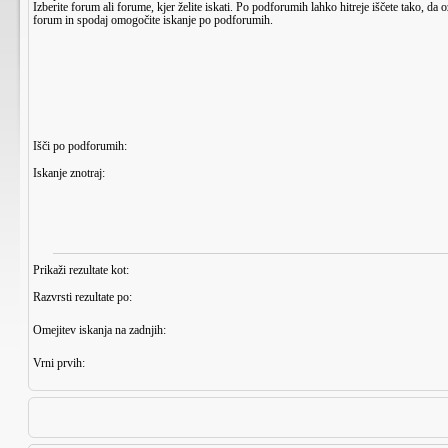
Izberite forum ali forume, kjer želite iskati. Po podforumih lahko hitreje iščete tako, da 
forum in spodaj omogočite iskanje po podforumih.
Išči po podforumih:
Iskanje znotraj:
Prikaži rezultate kot:
Razvrsti rezultate po:
Omejitev iskanja na zadnjih:
Vrni prvih: