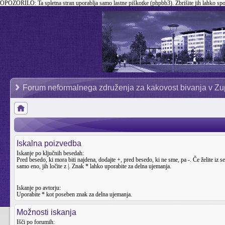
OPOZORILO:
Ta spletna stran uporablja samo lastne piškotke (phpbb3). Zbrišite jih lahko sp
Forum neformalnega združenja za kakovost bivanja v Zu
Iskalna poizvedba
Iskanje po ključnih besedah:
Pred besedo, ki mora biti najdena, dodajte
+
, pred besedo, ki ne sme, pa
-
. Če želite iz 
samo eno, jih ločite z
|
. Znak * lahko uporabite za delna ujemanja.
Iskanje po avtorju:
Uporabite * kot poseben znak za delna ujemanja.
Možnosti iskanja
Išči po forumih: