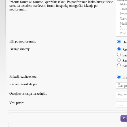
Izberite forum ali forume, kjer želite iskati. Po podforumih lahko hitreje iščete
tako, da označete starševski forum in spodaj omogočite iskanje po
podforumih.
Išči po podforumih:
Da
Iskanje znotraj:
Zad
Sam
Sam
Sam
Prikaži rezultate kot:
Pri
Razvrsti rezultate po:
Omejitev iskanja na zadnjih:
Vrni prvih: