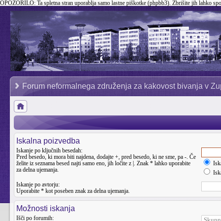
OPOZORILO:
Ta spletna stran uporablja samo lastne piškotke (phpbb3). Zbrišite jih lahko sp
Forum neformalnega združenja za kakovost bivanja v Zu
Iskalna poizvedba
Iskanje po ključnih besedah:
Pred besedo, ki mora biti najdena, dodajte
+
, pred besedo, ki ne sme, pa
-
. Če
želite iz seznama besed najti samo eno, jih ločite z
|
. Znak * lahko uporabite
Isk
za delna ujemanja.
Iska
Iskanje po avtorju:
Uporabite * kot poseben znak za delna ujemanja.
Možnosti iskanja
Išči po forumih: