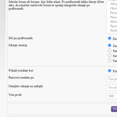
Izberite forum ali forume, kjer želite iskati. Po podforumih lahko hitreje iščete
tako, da označete starševski forum in spodaj omogočite iskanje po
podforumih.
Išči po podforumih:
Da
Iskanje znotraj:
Zad
Sam
Sam
Sam
Prikaži rezultate kot:
Pri
Razvrsti rezultate po:
Omejitev iskanja na zadnjih:
Vrni prvih: