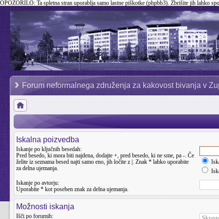
OPOZORILO:
Ta spletna stran uporablja samo lastne piškotke (phpbb3). Zbrišite jih lahko sp
Forum neformalnega združenja za kakovost bivanja v Zu
Iskalna poizvedba
Iskanje po ključnih besedah:
Pred besedo, ki mora biti najdena, dodajte
+
, pred besedo, ki ne sme, pa
-
. Če
želite iz seznama besed najti samo eno, jih ločite z
|
. Znak * lahko uporabite
Isk
za delna ujemanja.
Iska
Iskanje po avtorju:
Uporabite * kot poseben znak za delna ujemanja.
Možnosti iskanja
Išči po forumih: