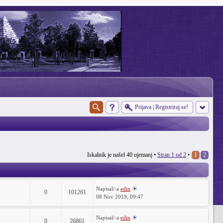
Prijava
|
Registriraj se!
Iskalnik je našel 40 ujemanj •
Stran
1
od
2
•
1
2
Napisal/-a
edin
0
101261
08 Nov 2019, 09:47
Napisal/-a
edin
0
26861