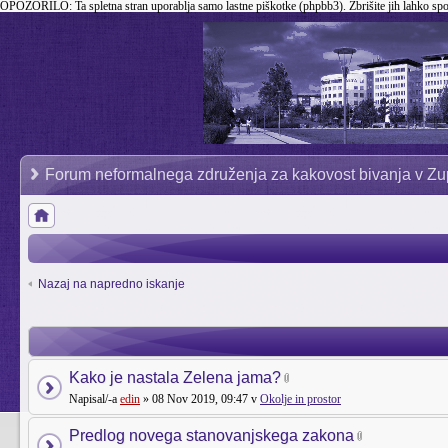
OPOZORILO:
Ta spletna stran uporablja samo lastne piškotke (phpbb3). Zbrišite jih lahko sp
Forum neformalnega združenja za kakovost bivanja v Zu
Nazaj na napredno iskanje
Kako je nastala Zelena jama?
Napisal/-a
edin
» 08 Nov 2019, 09:47 v
Okolje in prostor
Predlog novega stanovanjskega zakona