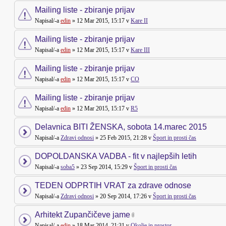
Mailing liste - zbiranje prijav
Napisal/-a
edin
» 12 Mar 2015, 15:17 v
Kare II
Mailing liste - zbiranje prijav
Napisal/-a
edin
» 12 Mar 2015, 15:17 v
Kare III
Mailing liste - zbiranje prijav
Napisal/-a
edin
» 12 Mar 2015, 15:17 v
CO
Mailing liste - zbiranje prijav
Napisal/-a
edin
» 12 Mar 2015, 15:17 v
R5
Delavnica BITI ŽENSKA, sobota 14.marec 2015
Napisal/-a
Zdravi odnosi
» 25 Feb 2015, 21:28 v
Šport in prosti čas
DOPOLDANSKA VADBA - fit v najlepših letih
Napisal/-a
soba5
» 23 Sep 2014, 15:29 v
Šport in prosti čas
TEDEN ODPRTIH VRAT za zdrave odnose
Napisal/-a
Zdravi odnosi
» 20 Sep 2014, 17:26 v
Šport in prosti čas
Arhitekt Zupančičeve jame
Napisal/-a
edin
» 18 Mar 2014, 21:31 v
Okolje in prostor