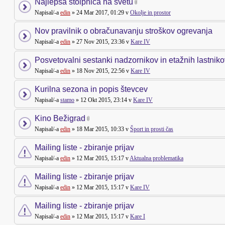
Najlepša stolpnica na svetu
Napisal/-a
edin
» 24 Mar 2017, 01:29 v
Okolje in prostor
Nov pravilnik o obračunavanju stroškov ogrevanja
Napisal/-a
edin
» 27 Nov 2015, 23:36 v
Kare IV
Posvetovalni sestanki nadzornikov in etažnih lastniko
Napisal/-a
edin
» 18 Nov 2015, 22:56 v
Kare IV
Kurilna sezona in popis števcev
Napisal/-a
stamo
» 12 Okt 2015, 23:14 v
Kare IV
Kino Bežigrad
Napisal/-a
edin
» 18 Mar 2015, 10:33 v
Šport in prosti čas
Mailing liste - zbiranje prijav
Napisal/-a
edin
» 12 Mar 2015, 15:17 v
Aktualna problematika
Mailing liste - zbiranje prijav
Napisal/-a
edin
» 12 Mar 2015, 15:17 v
Kare IV
Mailing liste - zbiranje prijav
Napisal/-a
edin
» 12 Mar 2015, 15:17 v
Kare I