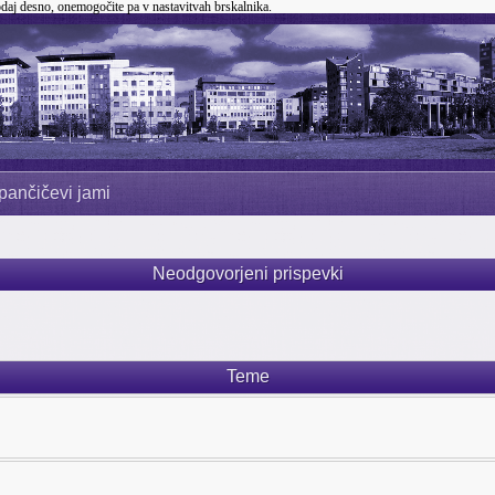
odaj desno, onemogočite pa v nastavitvah brskalnika.
pančičevi jami
Neodgovorjeni prispevki
Teme