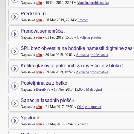
Napisal/-a
edin
» 19 Okt 2019, 22:51 v
Aktualna problematika
Predrzno :)
Napisal/-a
edin
» 26 Mar 2019, 22:34 v
Promet
Prenova semenišča
Napisal/-a
edin
» 01 Feb 2019, 15:55 v
Okolje in prostor
SPL brez obvestila na hodnike namestil digitalne zas
Napisal/-a
edin
» 30 Jan 2019, 09:01 v
Aktualna problematika
Koliko glasov je potrebnih za investicijo v bloku
Napisal/-a
edin
» 29 Jan 2019, 16:52 v
Aktualna problematika
Posteljnina za zibelko
Napisal/-a
BorutN78
» 17 Nov 2017, 15:06 v
Mali oglasi
Sanacija fasadnih plošč
Napisal/-a
edin
» 21 Maj 2017, 22:52 v
Okolje in prostor
Ypsilon
Napisal/-a
edin
» 21 Maj 2017, 22:47 v
Ypsilon