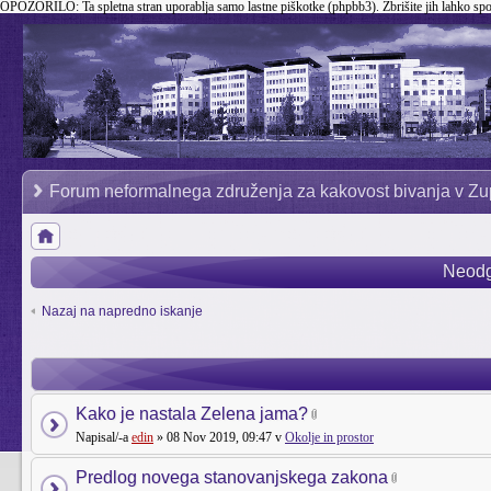
OPOZORILO:
Ta spletna stran uporablja samo lastne piškotke (phpbb3). Zbrišite jih lahko sp
Forum neformalnega združenja za kakovost bivanja v Zu
Neodg
Nazaj na napredno iskanje
Kako je nastala Zelena jama?
Napisal/-a
edin
» 08 Nov 2019, 09:47 v
Okolje in prostor
Predlog novega stanovanjskega zakona