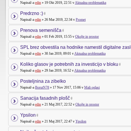
Napisal/-a
edin
» 19 Okt 2019, 22:51 v
Aktualna problematika
Predrzno :)
Napisal/-a
edin
» 26 Mar 2019, 22:34 v
Promet
Prenova semenišča
Napisal/-a
edin
» 01 Feb 2019, 15:55 v
Okolje in prostor
SPL brez obvestila na hodnike namestil digitalne zas
Napisal/-a
edin
» 30 Jan 2019, 09:01 v
Aktualna problematika
Koliko glasov je potrebnih za investicijo v bloku
Napisal/-a
edin
» 29 Jan 2019, 16:52 v
Aktualna problematika
Posteljnina za zibelko
Napisal/-a
BorutN78
» 17 Nov 2017, 15:06 v
Mali oglasi
Sanacija fasadnih plošč
Napisal/-a
edin
» 21 Maj 2017, 22:52 v
Okolje in prostor
Ypsilon
Napisal/-a
edin
» 21 Maj 2017, 22:47 v
Ypsilon