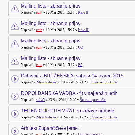
Mailing liste - zbiranje prijav
Napisal/-a
edin
» 12 Mar 2015, 15:17 v
Kare II
Mailing liste - zbiranje prijav
Napisal/-a
edin
» 12 Mar 2015, 15:17 v
Kare III
Mailing liste - zbiranje prijav
Napisal/-a
edin
» 12 Mar 2015, 15:17 v
CO
Mailing liste - zbiranje prijav
Napisal/-a
edin
» 12 Mar 2015, 15:17 v
R5
Delavnica BITI ŽENSKA, sobota 14.marec 2015
Napisal/-a
Zdravi odnosi
» 25 Feb 2015, 21:28 v
Šport in prosti čas
DOPOLDANSKA VADBA - fit v najlepših letih
Napisal/-a
soba5
» 23 Sep 2014, 15:29 v
Šport in prosti čas
TEDEN ODPRTIH VRAT za zdrave odnose
Napisal/-a
Zdravi odnosi
» 20 Sep 2014, 17:26 v
Šport in prosti čas
Arhitekt Zupančičeve jame
Napisal/-a
edin
» 18 Mar 2014, 21:31 v
Okolje in prostor