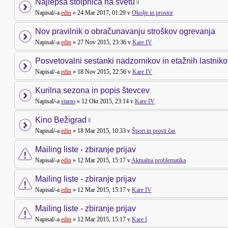
Najlepša stolpnica na svetu
Napisal/-a
edin
» 24 Mar 2017, 01:29 v
Okolje in prostor
Nov pravilnik o obračunavanju stroškov ogrevanja
Napisal/-a
edin
» 27 Nov 2015, 23:36 v
Kare IV
Posvetovalni sestanki nadzornikov in etažnih lastniko
Napisal/-a
edin
» 18 Nov 2015, 22:56 v
Kare IV
Kurilna sezona in popis števcev
Napisal/-a
stamo
» 12 Okt 2015, 23:14 v
Kare IV
Kino Bežigrad
Napisal/-a
edin
» 18 Mar 2015, 10:33 v
Šport in prosti čas
Mailing liste - zbiranje prijav
Napisal/-a
edin
» 12 Mar 2015, 15:17 v
Aktualna problematika
Mailing liste - zbiranje prijav
Napisal/-a
edin
» 12 Mar 2015, 15:17 v
Kare IV
Mailing liste - zbiranje prijav
Napisal/-a
edin
» 12 Mar 2015, 15:17 v
Kare I